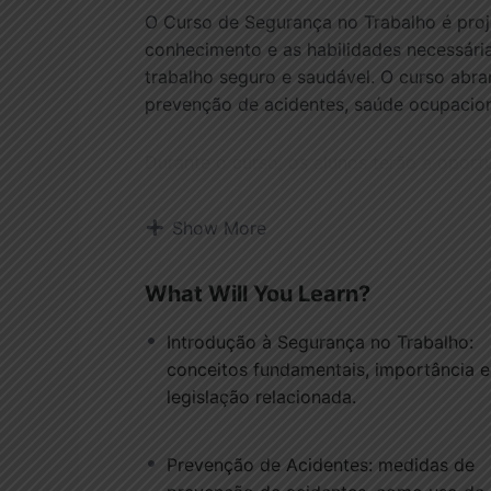
O Curso de Segurança no Trabalho é proj
conhecimento e as habilidades necessári
trabalho seguro e saudável. O curso abr
prevenção de acidentes, saúde ocupacio
Durante o curso, os alunos terão a oport
fundamentais da segurança no trabalho, i
acidentes, elaboração de planos de emer
Show More
Os participantes serão treinados em pr
What Will You Learn?
adequado de equipamentos de proteção in
gestão de produtos químicos e procedime
Introdução à Segurança no Trabalho:
conceitos fundamentais, importância e
O curso também abordará legislação e r
legislação relacionada.
trabalho, bem como aspectos psicossocia
promoção de uma cultura de segurança.
Prevenção de Acidentes: medidas de