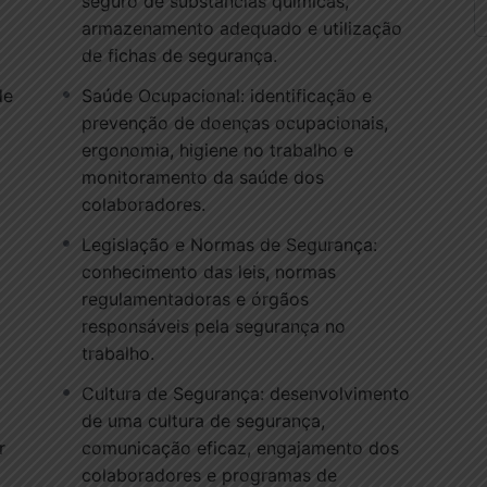
seguro de substâncias químicas,
 experientes na área de segurança no trabalho, que
armazenamento adequado e utilização
s e conhecimentos teóricos. Os alunos terão a
de fichas de segurança.
 de situações reais, estudos de caso e atividades
idos.
de
Saúde Ocupacional: identificação e
prevenção de doenças ocupacionais,
balho, os participantes estarão preparados para
ergonomia, higiene no trabalho e
balho, supervisores de segurança, consultores em
monitoramento da saúde dos
 equipes responsáveis pela implementação de
colaboradores.
iversos setores.
Legislação e Normas de Segurança:
conhecimento das leis, normas
regulamentadoras e órgãos
responsáveis pela segurança no
trabalho.
Cultura de Segurança: desenvolvimento
de uma cultura de segurança,
r
comunicação eficaz, engajamento dos
colaboradores e programas de