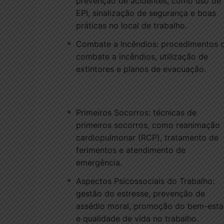
prevenção de acidentes, como uso de
Os instrutores do curso são profissionais
EPI, sinalização de segurança e boas
compartilharão suas experiências prática
práticas no local de trabalho.
oportunidade de participar de simulações
práticas para aplicar os conceitos aprend
Combate a Incêndios: procedimentos 
combate a incêndios, utilização de
Ao concluir o Curso de Segurança no Tra
extintores e planos de evacuação.
atuar como técnicos em segurança do tra
segurança ocupacional ou integrantes de
políticas de segurança em empresas de d
Primeiros Socorros: técnicas de
primeiros socorros, como reanimação
cardiopulmonar (RCP), tratamento de
ferimentos e atendimento de
emergência.
Aspectos Psicossociais do Trabalho:
gestão do estresse, prevenção de
assédio moral, promoção do bem-esta
e qualidade de vida no trabalho.