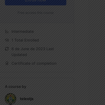
Free access this course
Intermediate
1 Total Enrolled
6 de June de 2023 Last
Updated
Certificate of completion
A course by
telestjs